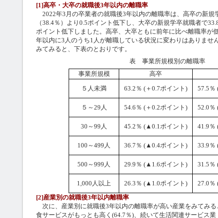
[1]高卒・大卒の就職後3年以内の離職率
2022年3月の卒業者の就職後3年以内の離職率は、高卒の新規学
（38.4％）より0.5ポイント低下し、大卒の新規学卒就職者で33.8
ポイント低下しました。高卒、大卒ともに前年に比べ離職率が低
年以内に3人のうち1人が離職している状況に変わりはありませ
みてみると、下表のとおりです。
表 事業所規模別の離職率
事業所規模
高卒
５人未満
63.2％ (＋0.7ポイント)
57.5％
５～29人
54.6％ (＋0.2ポイント)
52.0％
30～99人
45.2％ (▲0.1ポイント)
41.9％
100～499人
36.7％ (▲0.4ポイント)
33.9％
500～999人
29.9％ (▲1.6ポイント)
31.5％
1,000人以上
26.3％ (▲1.0ポイント)
27.0％
[2]産業別の就職後3年以内離職率
次に、産業別に就職後3年以内の離職率が高い産業をみてみる
食サービスがもっとも高く(64.7％)、続いて生活関連サービス業