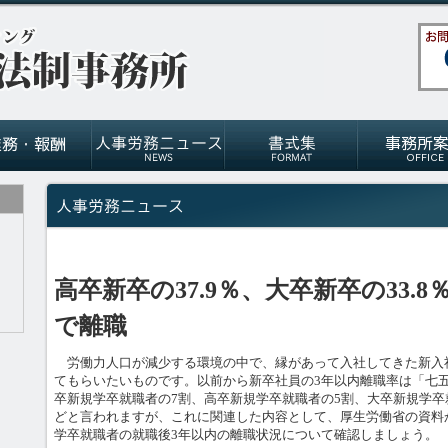
高卒新卒の37.9％、大卒新卒の33.
で離職
労働力人口が減少する環境の中で、縁があって入社してきた新入
てもらいたいものです。以前から新卒社員の3年以内離職率は「七
卒新規学卒就職者の7割、高卒新規学卒就職者の5割、大卒新規学卒
どと言われますが、これに関連した内容として、厚生労働省の資料か
学卒就職者の就職後3年以内の離職状況について確認しましょう。