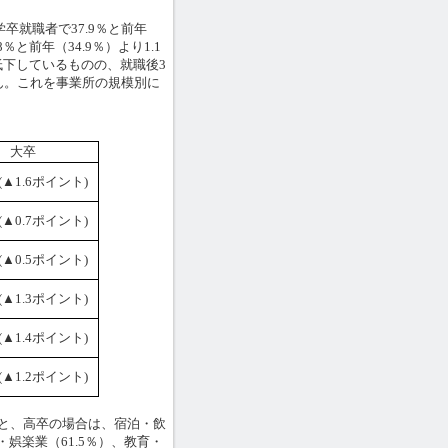
卒就職者で37.9％と前年
％と前年（34.9％）より1.1
下しているものの、就職後3
ん。これを事業所の規模別に
大卒
 (▲1.6ポイント)
 (▲0.7ポイント)
 (▲0.5ポイント)
 (▲1.3ポイント)
 (▲1.4ポイント)
 (▲1.2ポイント)
と、高卒の場合は、宿泊・飲
・娯楽業（61.5％）、教育・