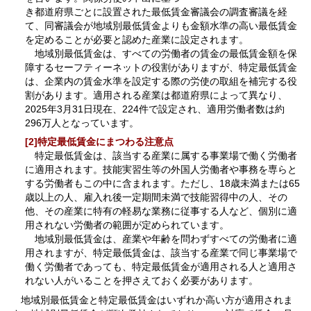
き都道府県ごとに設置された最低賃金審議会の調査審議を経
て、同審議会が地域別最低賃金よりも金額水準の高い最低賃金
を定めることが必要と認めた産業に設定されます。
地域別最低賃金は、すべての労働者の賃金の最低賃金額を保
障するセーフティーネットの役割がありますが、特定最低賃金
は、企業内の賃金水準を設定する際の労使の取組を補完する役
割があります。適用される産業は都道府県によって異なり、
2025年3月31日現在、224件で設定され、適用労働者数は約
296万人となっています。
[2]特定最低賃金にまつわる注意点
特定最低賃金は、該当する産業に属する事業場で働く労働者
に適用されます。技能実習生等の外国人労働者や事務を専らと
する労働者もこの中に含まれます。ただし、18歳未満または65
歳以上の人、雇入れ後一定期間未満で技能習得中の人、その
他、その産業に特有の軽易な業務に従事する人など、個別に適
用されない労働者の範囲が定められています。
地域別最低賃金は、産業や年齢を問わずすべての労働者に適
用されますが、特定最低賃金は、該当する産業で同じ事業場で
働く労働者であっても、特定最低賃金が適用される人と適用さ
れない人がいることを押さえておく必要があります。
地域別最低賃金と特定最低賃金はいずれか高い方が適用されま