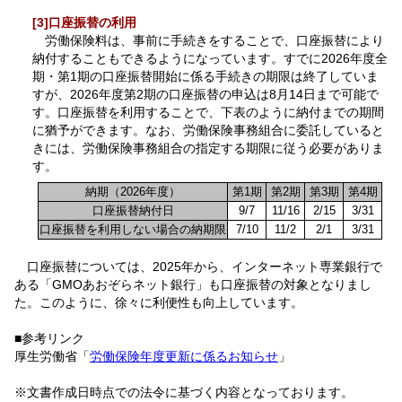
[3]口座振替の利用
労働保険料は、事前に手続きをすることで、口座振替により
納付することもできるようになっています。すでに2026年度全
期・第1期の口座振替開始に係る手続きの期限は終了していま
すが、2026年度第2期の口座振替の申込は8月14日まで可能で
す。口座振替を利用することで、下表のように納付までの期間
に猶予ができます。なお、労働保険事務組合に委託していると
きには、労働保険事務組合の指定する期限に従う必要がありま
す。
納期（2026年度）
第1期
第2期
第3期
第4期
口座振替納付日
9/7
11/16
2/15
3/31
口座振替を利用しない場合の納期限
7/10
11/2
2/1
3/31
口座振替については、2025年から、インターネット専業銀行で
ある「GMOあおぞらネット銀行」も口座振替の対象となりまし
た。このように、徐々に利便性も向上しています。
■参考リンク
厚生労働省「
労働保険年度更新に係るお知らせ
」
※文書作成日時点での法令に基づく内容となっております。