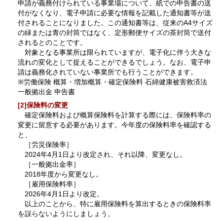
申請が義務付けられている事業場について、紙での申告書の送
付がなくなり、電子申請に必要な情報を記載した通知書等が送
付されることになりました。この通知書等は、従来のA4サイズ
の緑または青の封筒ではなく、定形郵便サイズの茶封筒で送付
されるとのことです。
対象となる事業所は限られていますが、電子化に伴う大きな
流れの変化として捉えることができるでしょう。なお、電子申
請は義務化されていない事業所でも行うことができます。
※労働保険 概算・増加概算・確定保険料 石綿健康被害救済法
一般拠出金 申告書
[2]保険料の変更
確定保険料および概算保険料を計算する際には、保険料率の
変更に留意する必要があります。今年度の保険料率を確認する
と、
［労災保険率］
2024年4月1日より改定され、それ以降、変更なし。
［一般拠出金率］
2018年度から変更なし。
［雇用保険料率］
2026年4月1日より改定。
以上のことから、特に雇用保険料を算出するときの保険料率
を誤らないようにしましょう。