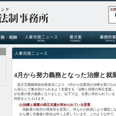
4月から努力義務となった治療と就
改正労働施策総合推進法により、4月から従業員が治療を受けな
ら安心して働き続けられるよう支援する「治療と就業の両立支援」
が企業の努力義務となりました。以下では、企業に求められている
内容をとり上げます。
[1]治療と就業の両立支援が求められている背景
高齢者の就労の増加等を背景に、何らかの疾病により通院し
がら働く労働者の割合は年々上昇しています。このような中で