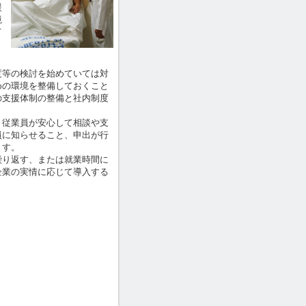
援
境
て
等の検討を始めていては対
めの環境を整備しておくこと
の支援体制の整備と社内制度
従業員が安心して相談や支
員に知らせること、申出が行
ます。
り返す、または就業時間に
企業の実情に応じて導入する