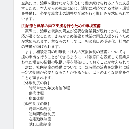
企業には、治療を受けながら安心して働き続けられるように支
するため、本人からの相談に応じ、適切に対応できる体制・環
を整備し、必要な就業上の調整や配慮を行う取組みが求められ
います。
[2]治療と就業の両立支援を行うための環境整備
実際に、治療と就業の両立が必要な従業員が現れてから、制度
応が遅くなるため、あらかじめ治療と就業の両立支援を行うた
が求められます。主なものとしては、相談窓口の明確化、社内
の整備が挙げられます。
まず、相談窓口の明確化・社内の支援体制の整備については、
援の申出を行うことができるように、相談窓口を設置して従業
われた場合の情報の取扱い等を明確にしておくことが考えられ
次に、社内制度の整備については、短時間の治療を定期的に繰
一定の制限が必要となることがあるため、以下のような制度を
ことが望まれます。
［休暇制度の例］
・時間単位の年次有給休暇
・傷病休暇
・病気休暇
［勤務制度の例］
・時差出勤制度
・短時間勤務制度
・在宅勤務制度
・試し出勤制度